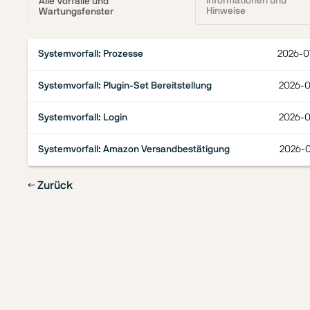
Informationen und
Alle Vorfälle und
Hinweise
Wartungsfenster
Systemvorfall: Prozesse
2026-0
Systemvorfall: Plugin-Set Bereitstellung
2026-0
Systemvorfall: Login
2026-0
Systemvorfall: Amazon Versandbestätigung
2026-0
← Zurück